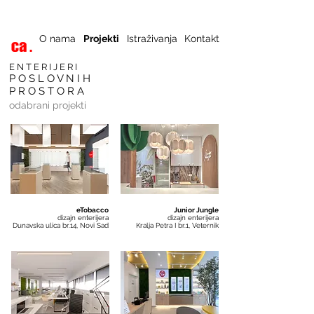
O nama
Projekti
Istraživanja
Kontakt
E N T E R I J E R I
P O S L O V N I H
P R O S T O R A
odabrani projekti
eTobacco
Junior Jungle
dizajn enterijera
dizajn enterijera
Dunavska ulica br.14, Novi Sad
Kralja Petra I br.1, Veternik