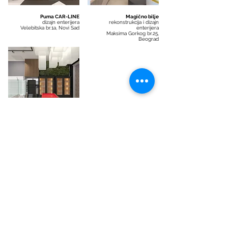
Puma CAR-LINE
Magično bilje
dizajn enterijera
rekonstrukcija i dizajn
Velebitska br.1a, Novi Sad
enterijera
Maksima Gorkog br.25,
Beograd
eTobacco
dizajn enterijera
TC Galerija, Beograd
back
savremenaarhitektura@gmail.com
Tel:
+381-62 -1-33-985-1
САВРЕМЕНА АРХИТЕКТУРА
CONTEMPORARY ARCHITECTURE