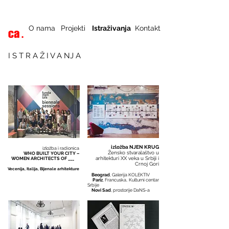
O nama
Projekti
Istraživanja
Kontakt
I S T R A Ž I V A NJ A
izložba NJEN KRUG
izložba i radionica
Žensko stvaralaštvo u
WHO BUILT YOUR CITY –
arhitekturi XX veka
u Srbiji i
WOMEN ARCHITECTS OF ___
Crnoj Gori
Vecenija, Italija, Bijenale arhitekture
Beograd
, Galerija KOLEKTIV
Pariz
, Francuska, Kulturni centar
Srbije
Novi Sad
, prostorije DaNS-a