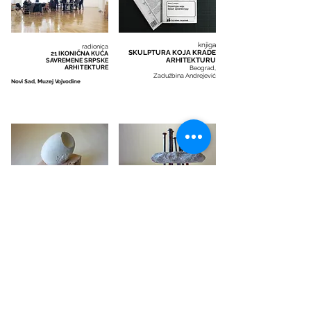
knjiga
radionica
SKULPTURA KOJA KRADE
21 IKONIČNA KUĆA
ARHITEKTURU
SAVREMENE SRPSKE
ARHITEKTURE
Beograd,
Zadužbina Andrejević
Novi Sad, Muzej Vojvodine
skulptura minijatura
skulptura minijatura
URBICIDE
JUGOSLAVIJA
komb.tehnika, 8x8x8 cm
komb.tehnika, 8x8x8 cm
savremenaarhitektura@gmail.com
Tel:
+381-62 -1-33-985-1