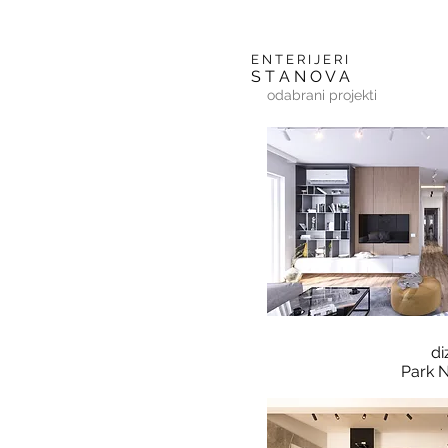
E N T E R I J E R I
S T A N O V A
odabrani projekti
di
Park N