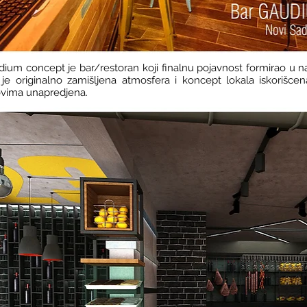
ium concept je bar/restoran koji finalnu pojavnost formirao u na
je originalno zamišljena atmosfera i koncept lokala iskorišce
ovima unapredjena.