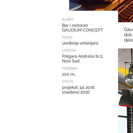
KLIJENT
Bar i restoran
Gaud
GAUDIUM CONCEPT
dok 
POSAO
del
uređenje enterijera
LOKACIJA
Polgara Andraša br.2,
Novi Sad
POVRŠINA
100 m
2
STATUS
projekat: jul 2016.
izvedeno 2016.