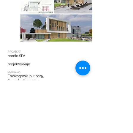
PROJEKAT
nordic SPA
projektovanje
LOKACIJA
Fruškogorski put br.25,
Sremska Kamenica
POVRŠINA
480 m2
STATUS
projekat: 2019.
realizovan: 2022.
back